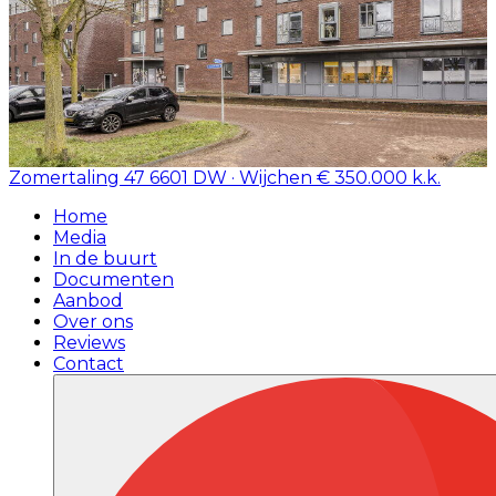
Zomertaling 47
6601 DW · Wijchen
€ 350.000 k.k.
Home
Media
In de buurt
Documenten
Aanbod
Over ons
Reviews
Contact