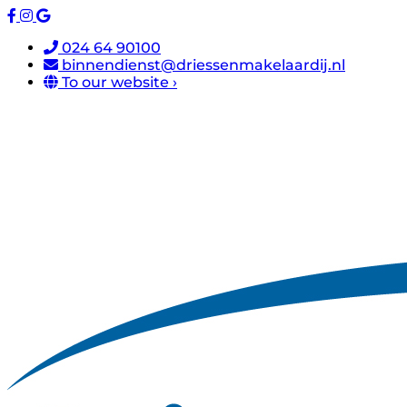
024 64 90100
binnendienst@driessenmakelaardij.nl
To our website ›